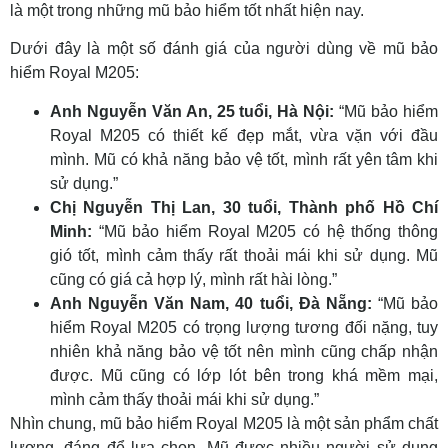
là một trong những mũ bảo hiểm tốt nhất hiện nay.
Dưới đây là một số đánh giá của người dùng về mũ bảo
hiểm Royal M205:
Anh Nguyễn Văn An, 25 tuổi, Hà Nội:
“Mũ bảo hiểm
Royal M205 có thiết kế đẹp mắt, vừa vặn với đầu
mình. Mũ có khả năng bảo vệ tốt, mình rất yên tâm khi
sử dụng.”
Chị Nguyễn Thị Lan, 30 tuổi, Thành phố Hồ Chí
Minh:
“Mũ bảo hiểm Royal M205 có hệ thống thông
gió tốt, mình cảm thấy rất thoải mái khi sử dụng. Mũ
cũng có giá cả hợp lý, mình rất hài lòng.”
Anh Nguyễn Văn Nam, 40 tuổi, Đà Nẵng:
“Mũ bảo
hiểm Royal M205 có trọng lượng tương đối nặng, tuy
nhiên khả năng bảo vệ tốt nên mình cũng chấp nhận
được. Mũ cũng có lớp lót bên trong khá mềm mại,
mình cảm thấy thoải mái khi sử dụng.”
Nhìn chung, mũ bảo hiểm Royal M205 là một sản phẩm chất
lượng, đáng để lựa chọn. Mũ được nhiều người sử dụng