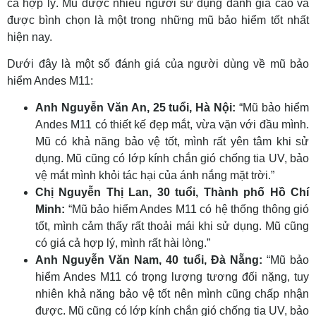
cả hợp lý. Mũ được nhiều người sử dụng đánh giá cao và
được bình chọn là một trong những mũ bảo hiểm tốt nhất
hiện nay.
Dưới đây là một số đánh giá của người dùng về mũ bảo
hiểm Andes M11:
Anh Nguyễn Văn An, 25 tuổi, Hà Nội:
“Mũ bảo hiểm
Andes M11 có thiết kế đẹp mắt, vừa vặn với đầu mình.
Mũ có khả năng bảo vệ tốt, mình rất yên tâm khi sử
dụng. Mũ cũng có lớp kính chắn gió chống tia UV, bảo
vệ mắt mình khỏi tác hại của ánh nắng mặt trời.”
Chị Nguyễn Thị Lan, 30 tuổi, Thành phố Hồ Chí
Minh:
“Mũ bảo hiểm Andes M11 có hệ thống thông gió
tốt, mình cảm thấy rất thoải mái khi sử dụng. Mũ cũng
có giá cả hợp lý, mình rất hài lòng.”
Anh Nguyễn Văn Nam, 40 tuổi, Đà Nẵng:
“Mũ bảo
hiểm Andes M11 có trọng lượng tương đối nặng, tuy
nhiên khả năng bảo vệ tốt nên mình cũng chấp nhận
được. Mũ cũng có lớp kính chắn gió chống tia UV, bảo