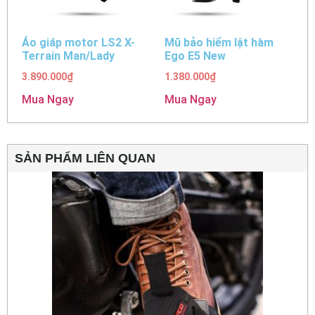
Áo giáp motor LS2 X-
Mũ bảo hiểm lật hàm
Terrain Man/Lady
Ego E5 New
3.890.000
₫
1.380.000
₫
Mua Ngay
Mua Ngay
SẢN PHẨM LIÊN QUAN