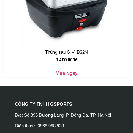
Thùng sau GIVI B32N
1.400.000
₫
Mua Ngay
CÔNG TY TNHH GSPORTS
Đ/c: Số 396 Đường Láng, P. Đống Đa, TP. Hà Nội
Điện thoại: 0968.098.923